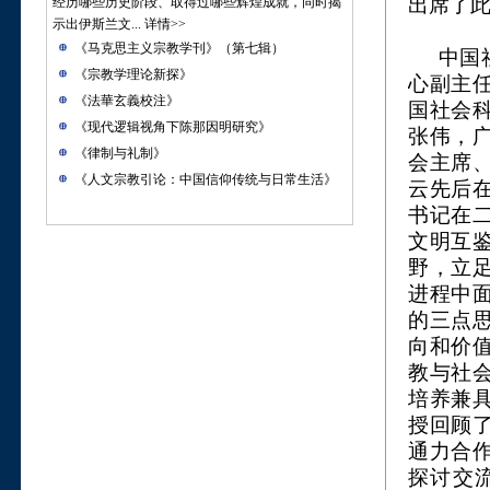
出席了
经历哪些历史阶段、取得过哪些辉煌成就，同时揭
示出伊斯兰文...
详情>>
《马克思主义宗教学刊》（第七辑）
中国
《宗教学理论新探》
心副主
《法華玄義校注》
国社会
《现代逻辑视角下陈那因明研究》
张伟，
《律制与礼制》
会主席
《人文宗教引论：中国信仰传统与日常生活》
云先后
书记在
文明互
野，立
进程中
的三点
向和价
教与社
培养兼
授回顾
通力合
探讨交