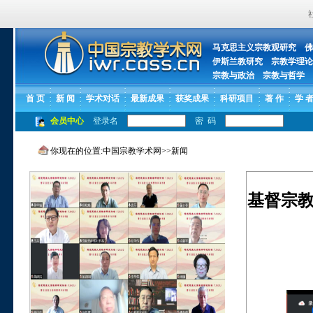
马克思主义宗教观研究
佛
伊斯兰教研究
宗教学理论
宗教与政治
宗教与哲学
首 页
新 闻
学术对话
最新成果
获奖成果
科研项目
著 作
学 
会员中心
登录名
密 码
你现在的位置:
中国宗教学术网
>>
新闻
基督宗教