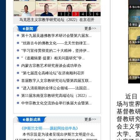
1
2
3
4
5
6
马克思主义宗教学研究论坛（2022）在京召开
更多>>
⊕新闻
第十九届吴越佛教学术研讨会暨第六届东...
“丝路古今的佛教文化——北天竺勃律王...
“学习宣传贯彻党的二十大精神，坚持伊...
“《道藏辑要·提要》相关问题研究”学...
内蒙古宗教艺术研究座谈会成功举办
“第七届昆仑高峰论坛”在济南顺利召开
首届数字人文宗教研究论坛暨第四届互联...
“进入清前期的全球公众领域——法国启...
近日
第11届东南亚宗教研究高端论坛（2022）...
场与世
中华宗教文化交流协会举行换届大会暨第...
基督教
督教研
更多>>
⊕最新成果
会主义
《伊斯兰文明——源起阿拉伯半岛》
大学、
本书宗旨是为读者呈现出伊斯兰文明是什么、