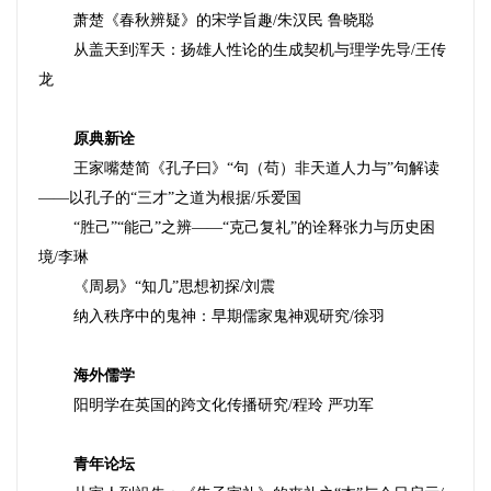
萧楚《春秋辨疑》的宋学旨趣
/
朱汉民
鲁晓聪
从盖天到浑天：扬雄人性论的生成契机与理学先导
/
王传
龙
原典新诠
王家嘴楚简《孔子曰》“句（苟）非天道人力与”句解读
——以孔子的“三才”之道为根据
/
乐爱国
“胜己”“能己”之辨——“克己复礼”的诠释张力与历史困
境
/
李琳
《周易》“知几”思想初探
/
刘震
纳入秩序中的鬼神：早期儒家鬼神观研究
/
徐羽
海外儒学
阳明学在英国的跨文化传播研究
/
程玲
严功军
青年论坛