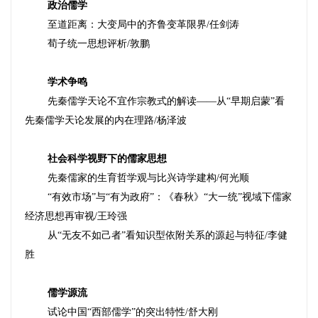
政治儒学
至道距离：大变局中的齐鲁变革限界
/
任剑涛
荀子统一思想评析
/
敦鹏
学术争鸣
先秦儒学天论不宜作宗教式的解读——从“早期启蒙”看
先秦儒学天论发展的内在理路
/
杨泽波
社会科学视野下的儒家思想
先秦儒家的生育哲学观与比兴诗学建构
/
何光顺
“有效市场”与“有为政府”：《春秋》“大一统”视域下儒家
经济思想再审视
/
王玲强
从“无友不如己者”看知识型依附关系的源起与特征
/
李健
胜
儒学源流
试论中国“西部儒学”的突出特性
/
舒大刚