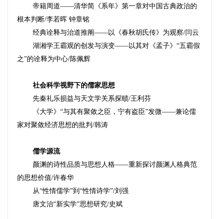
帝籍周道——清华简《系年》第一章对中国古典政治的
根本判断
/
李若晖
钟章铭
经典诠释与治道推阐——以《春秋胡氏传》为观察
/
闫云
湖湘学王霸观的创发与演变——以其对《孟子》“五霸假
之”的诠释为中心
/
陈佩辉
社会科学视野下的儒家思想
先秦礼乐损益与天文学关系探赜
/
王利芬
《大学》“与其有聚敛之臣，宁有盗臣”发微——兼论儒
家对聚敛经济思想的批判
/
韩涛
儒学源流
颜渊的诗性品质与思想人格——重新探讨颜渊人格典范
的思想价值
/
许春华
从“性情儒学”到“性情诗学”
/
刘强
唐文治“新实学”思想研究
/
史斌