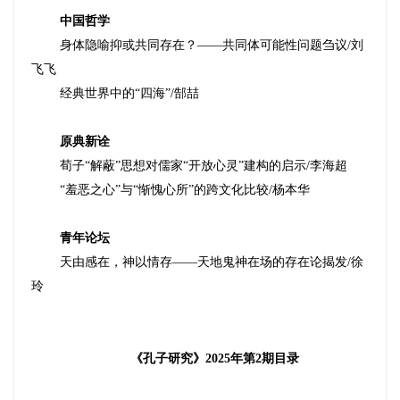
中国哲学
身体隐喻抑或共同存在？——共同体可能性问题刍议
/
刘
飞飞
经典世界中的“四海”
/
郜喆
原典新诠
荀子“解蔽”思想对儒家“开放心灵”建构的启示
/
李海超
“羞恶之心”与“惭愧心所”的跨文化比较
/
杨本华
青年论坛
天由感在，神以情存——天地鬼神在场的存在论揭发
/
徐
玲
《孔子研究》2025年第2期目录