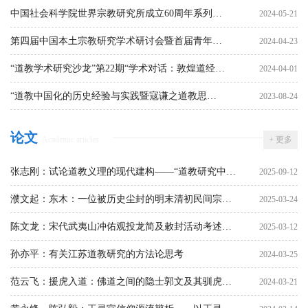
术讲座之八：“宝卷与民间仪式”成功举办
中国社会科学院世界宗教研究所成立60周年系列学
2024-05-21
术讲座之七：“《周易参同契》的丹道与易道、天
第四届中国本土宗教研究学术研讨会暨首届青年学
2024-04-23
道”成功举办
者学术会议顺利举行
“道教学术研究沙龙”第22期“学术对话：敦煌道经研
2024-04-01
究的新进展”顺利举办
“道教中国化的历史经验与实践暨寇谦之道教思想”
2023-08-24
学术研讨会在登封市举行
论文
Academic articles
+ 更多
张志刚：试论道教义理的现代建构——“道教研究中国
2025-09-12
化”的学术史思考
濮文起：东木：一位被历史尘封的明末清初民间宗教
2025-03-24
家
陈文龙：宋代武夷山冲佑观投龙简及敕封活动考述
2025-03-12
——兼论道教信仰对宋朝岳渎祭祀体系之影响
孙亦平：有关江苏道教研究的方法论思考
2024-03-25
范云飞：援虎入道：佛道之间的隐士郭文及其驯虎故
2024-03-21