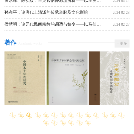
事
黄永锋、陈弘毅：王灵官信仰源流辨析——以王灵官
2024-03-14
的身份转换为中心
孙亦平：论唐代上清派的传承道脉及文化影响
2024-02-28
侯慧明：论元代民间宗教的调适与嬗变——以马仙姑
2024-02-27
教派为中心
张鹏：敦煌本《紫文行事诀》考论
2024-01-16
著作
Academic works
+ 更多
濮文起：一部演述关帝为地狱制定律令的宝卷——明
2023-12-20
末黄天道《玉律经宝卷》试析
高丽杨：坚持道教中国化方向的五个着力点
2023-11-21
李贵海、曾楚华：从土家族医史文献探讨道教对土家
2023-11-15
医的影响