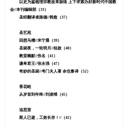
以史为鉴梳理宗教改革脉络 上下求索办好新时代中国教
会
//
本刊编辑部（
33
）
圣经翻译者路德
//
韩愈（
37
）
圣艺苑
回想马槽
//
米宁晨（
39
）
圣诞夜，一轮明月
//
桂啟（
40
）
教堂幽默
//
佚名（
41
）
谦卑君王
//
张永强（
47
）
奇妙的圣诞
//
考门夫人著 余也鲁译（
52
）
香花畦
从岁首到年终
//
刘凌维（
45
）
追思室
斯人已逝，工效长存！
//
（
42
）