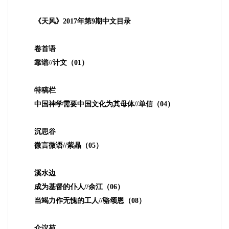
《天风》
2017
年第
9
期中文目录
卷首语
靠谱
//
计文（
01
）
特稿栏
中国神学需要中国文化为其母体
//
单信（
04
）
沉思谷
微言微语
//
紫晶（
05
）
溪水边
成为基督的仆人
//
余江（
06
）
当竭力作无愧的工人
//
骆颂恩（
08
）
众议苑