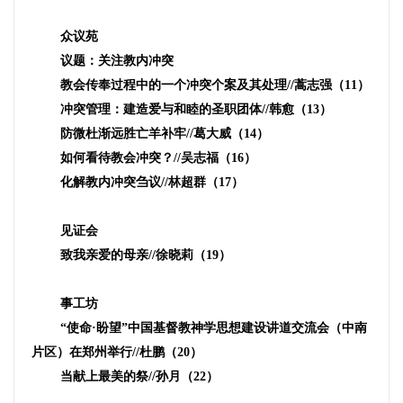
众议苑
议题：关注教内冲突
教会传奉过程中的一个冲突个案及其处理
//
蒿志强（
11
）
冲突管理：建造爱与和睦的圣职团体
//
韩愈（
13
）
防微杜渐远胜亡羊补牢
//
葛大威（
14
）
如何看待教会冲突？
//
吴志福（
16
）
化解教内冲突刍议
//
林超群（
17
）
见证会
致我亲爱的母亲
//
徐晓莉（
19
）
事工坊
“使命·盼望”中国基督教神学思想建设讲道交流会（中南
片区）在郑州举行
//
杜鹏（
20
）
当献上最美的祭
//
孙月（
22
）