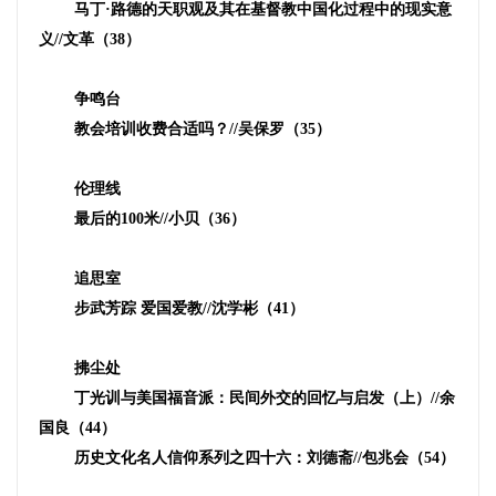
马丁·路德的天职观及其在基督教中国化过程中的现实意
义
//
文革（
38
）
争鸣台
教会培训收费合适吗？
//
吴保罗（
35
）
伦理线
最后的
100
米
//
小贝（
36
）
追思室
步武芳踪 爱国爱教
//
沈学彬（
41
）
拂尘处
丁光训与美国福音派：民间外交的回忆与启发（上）
//
余
国良（
44
）
历史文化名人信仰系列之四十六：刘德斋
//
包兆会（
54
）