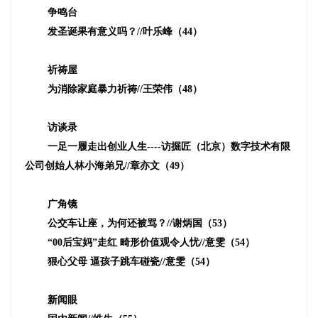
争鸣台
发圣诞果有意义吗？
//
叶乐峰（
44
）
祈祷屋
为消除家庭暴力祈祷
//
王荣伟（
48
）
访谈录
一足一履走出创业人生
----
访掘匠（北京）数字技术有限
公司创始人林小海弟兄
//
章亦文（
49
）
广角镜
公交车让座，为何还被骂？
//
谢炳国（
53
）
“
00
后宝妈”走红 畸形价值观令人忧
//
意雯（
54
）
狠心父母 逼孩子跳车碰瓷
//
意雯（
54
）
新闻眼