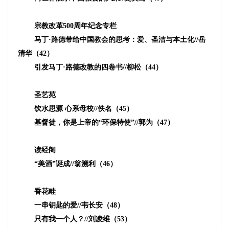
宗教改革
500
周年纪念专栏
马丁·路德带给中国教会的思考：爱、圣洁与本土化
//
岳
清华（
42
）
引发马丁·路德改教的四卷书
//
柳松（
44
）
圣艺苑
饮水思源 心系母校
//
佚名（
45
）
基督徒，你是上帝的“环保特使”
//
郭为（
47
）
读经阁
“美酒”诞成
//
翁溯利（
46
）
香花畦
一串钥匙的爱
//
韦长安（
48
）
只有我一个人？
//
刘凌维（
53
）