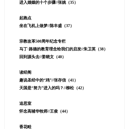
进入婚姻的十个步骤
//
张姚（
35
）
起跑点
坐在飞机上做梦
//
陈丰盛（
37
）
宗教改革
500
周年纪念专栏
马丁·路德的教育理念给我们的启发
//
朱卫英（
38
）
回到源头去
//
姜晓文（
40
）
读经阁
趣说圣经中的“鸡”
//
张存信（
41
）
天国是“努力”进入的吗？
//
柳松（
42
）
追思室
怀念高辅华牧师
//
王俊（
44
）
香花畦