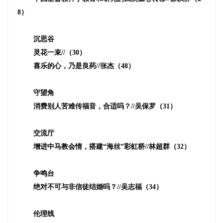
8
）
沉思谷
灵花一束
//
（
30
）
喜乐的心，乃是良药
//
张杰（
48
）
守望角
消费别人苦难传福音，合适吗？
//
吴保罗（
31
）
交流厅
增进中马教会情，搭建“海丝”彩虹桥
//
林超群（
32
）
争鸣台
绝对不可与非信徒结婚吗？
//
吴志福（
34
）
伦理线