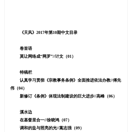
《天风》
2017
年第
10
期中文目录
卷首语
莫让网络成“网罗”
//
计文（
01
）
特稿栏
认真学习贯彻《宗教事务条例》全面推进依法办教
//
傅先
伟（
04
）
新修订《条例》体现法制建设的巨大进步
//
高峰（
06
）
溪水边
在基督里合一
//
徐晓鸿（
07
）
调和的盐与照亮的光
//
蒿志强（
09
）