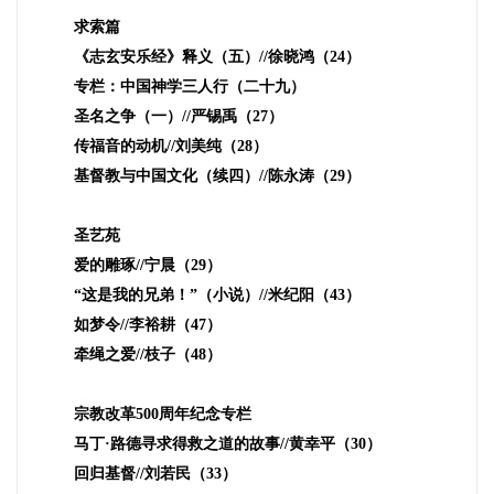
求索篇
《志玄安乐经》释义（五）
//
徐晓鸿（
24
）
专栏：中国神学三人行（二十九）
圣名之争（一）
//
严锡禹（
27
）
传福音的动机
//
刘美纯（
28
）
基督教与中国文化（续四）
//
陈永涛（
29
）
圣艺苑
爱的雕琢
//
宁晨（
29
）
“这是我的兄弟！”（小说）
//
米纪阳（
43
）
如梦令
//
李裕耕（
47
）
牵绳之爱
//
枝子（
48
）
宗教改革
500
周年纪念专栏
马丁·路德寻求得救之道的故事
//
黄幸平（
30
）
回归基督
//
刘若民（
33
）