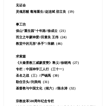
见证会
灵魂苏醒 毒海重生
//
赵连斌 邵立良（
19
）
事工坊
保山“重生园”十年路
//
徐成云（
21
）
而立之年蒙神爱
//
田素良 王伟（
24
）
教堂中的无形“杀手”
//
朱鹂（
46
）
求索篇
《大秦景教三威蒙度赞》释义
//
徐晓鸿（
27
）
专栏：中国神学三人行（三十一）
圣名之战（三）
//
严锡禹（
30
）
勒住舌头
//
刘美纯（
31
）
基督教与中国文化（续六）
//
陈永涛（
32
）
宗教改革
500
周年纪念专栏