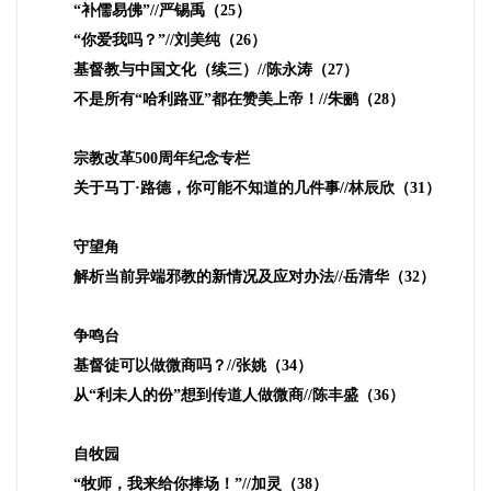
“补儒易佛”
//
严锡禹（
25
）
“你爱我吗？”
//
刘美纯（
26
）
基督教与中国文化（续三）
//
陈永涛（
27
）
不是所有“哈利路亚”都在赞美上帝！
//
朱鹂（
28
）
宗教改革
500
周年纪念专栏
关于马丁·路德，你可能不知道的几件事
//
林辰欣（
31
）
守望角
解析当前异端邪教的新情况及应对办法
//
岳清华（
32
）
争鸣台
基督徒可以做微商吗？
//
张姚（
34
）
从“利未人的份”想到传道人做微商
//
陈丰盛（
36
）
自牧园
“牧师，我来给你捧场！”
//
加灵（
38
）