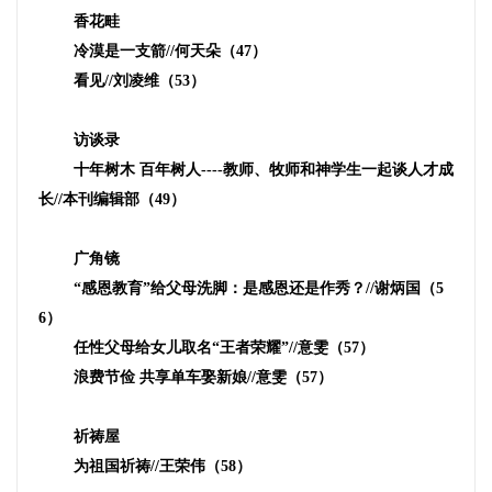
香花畦
冷漠是一支箭
//
何天朵（
47
）
看见
//
刘凌维（
53
）
访谈录
十年树木 百年树人
----
教师、牧师和神学生一起谈人才成
长
//
本刊编辑部（
49
）
广角镜
“感恩教育”给父母洗脚：是感恩还是作秀？
//
谢炳国（
5
6
）
任性父母给女儿取名“王者荣耀”
//
意雯（
57
）
浪费节俭 共享单车娶新娘
//
意雯（
57
）
祈祷屋
为祖国祈祷
//
王荣伟（
58
）