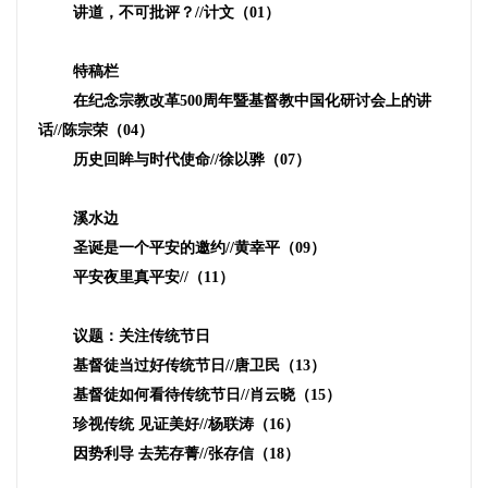
讲道，不可批评？
//
计文（
01
）
特稿栏
在纪念宗教改革
500
周年暨基督教中国化研讨会上的讲
话
//
陈宗荣（
04
）
历史回眸与时代使命
//
徐以骅（
07
）
溪水边
圣诞是一个平安的邀约
//
黄幸平（
09
）
平安夜里真平安
//
（
11
）
议题：关注传统节日
基督徒当过好传统节日
//
唐卫民（
13
）
基督徒如何看待传统节日
//
肖云晓（
15
）
珍视传统 见证美好
//
杨联涛（
16
）
因势利导 去芜存菁
//
张存信（
18
）