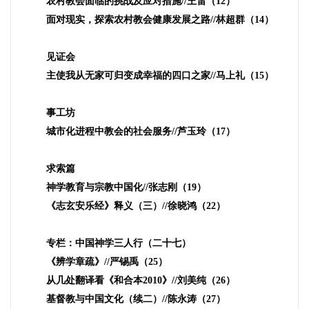
农村教会面临的挑战及应对措施
//
王雷（
12
）
面对现实，探索农村教会健康发展之路
//
林超群（
14
）
见证会
主使我从无家可归变成幸福的四口之家
//
马上礼（
15
）
事工坊
城市化进程中教会的社会服务
//
芦玉玲（
17
）
求索篇
神学教育与宗教中国化
//
张志刚（
19
）
《志玄安乐经》释义（三）
//
徐晓鸿（
22
）
专栏：中国神学三人行（二十七）
《辨学章疏》
//
严锡禹（
25
）
从几处翻译看《和合本
2010
》
//
刘美纯（
26
）
基督教与中国文化（续二）
//
陈永涛（
27
）