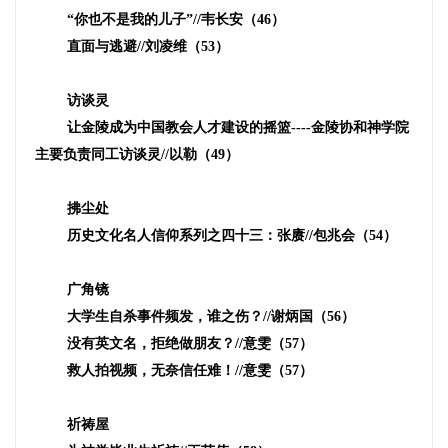
“你也不是我的儿子”
//
韦长安（
46
）
直面与逃避
//
刘凌维（
53
）
访谈灵
让金陵成为中国教会人才建设的摇篮
----
金陵协和神学院
主要负责同工访谈灵
//
以勒（
49
）
拂尘处
历史文化名人信仰系列之四十三：张赓
//
包兆会（
54
）
广角镜
大学生自杀事件频发，谁之伤？
//
谢炳国（
56
）
没有英文名，拒绝做朋友？
//
意雯（
57
）
救人拍视频，无奈信任难！
//
意雯（
57
）
祈祷屋