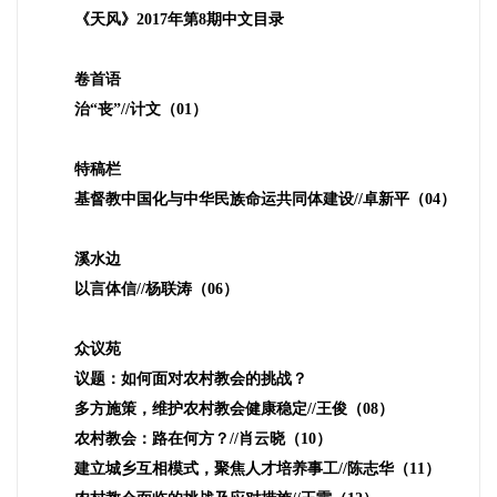
《天风》
2017
年第
8
期中文目录
卷首语
治“丧”
//
计文（
01
）
特稿栏
基督教中国化与中华民族命运共同体建设
//
卓新平（
04
）
溪水边
以言体信
//
杨联涛（
06
）
众议苑
议题：如何面对农村教会的挑战？
多方施策，维护农村教会健康稳定
//
王俊（
08
）
农村教会：路在何方？
//
肖云晓（
10
）
建立城乡互相模式，聚焦人才培养事工
//
陈志华（
11
）