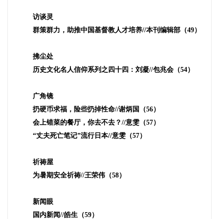
访谈灵
群策群力，助推中国基督教人才培养
//
本刊编辑部（
49
）
拂尘处
历史文化名人信仰系列之四十四：刘凝
//
包兆会（
54
）
广角镜
扔硬币求福，险些扔掉性命
//
谢炳国（
56
）
会上错菜的餐厅，你去不去？
//
意雯（
57
）
“丈夫死亡笔记”流行日本
//
意雯（
57
）
祈祷屋
为暑期安全祈祷
//
王荣伟（
58
）
新闻眼
国内新闻
//
皓生（
59
）