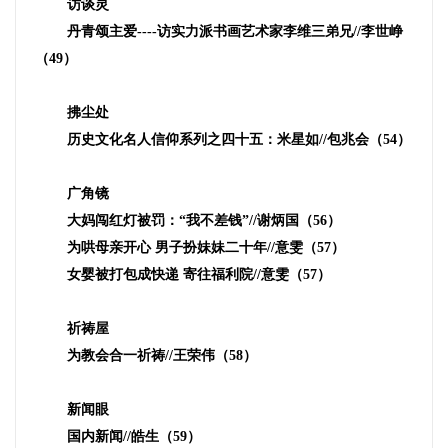
访谈灵
丹青颂主爱
----
访实力派书画艺术家李维三弟兄
//
李世峥
（
49
）
拂尘处
历史文化名人信仰系列之四十五：米星如
//
包兆会（
54
）
广角镜
大妈闯红灯被罚：“我不差钱”
//
谢炳国（
56
）
为哄母亲开心 男子扮妹妹二十年
//
意雯（
57
）
女婴被打包成快递 寄往福利院
//
意雯（
57
）
祈祷屋
为教会合一祈祷
//
王荣伟（
58
）
新闻眼
国内新闻
//
皓生（
59
）