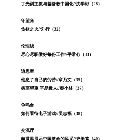
丁光训主教与基督教中国化
//
沈学彬（
28
）
守望角
贪欲之火
//
刘行（
32
）
伦理线
尽心尽职做好每份工作
//
平常心（
33
）
追思室
他息了自己的劳苦
//
章乃文（
35
）
德高望重 平易近人
//
秦小林（
37
）
争鸣台
如何看待电子游戏
//
吴志福（
38
）
交流厅
向世界展示中国教会的风采
//
史美莺（
40
）