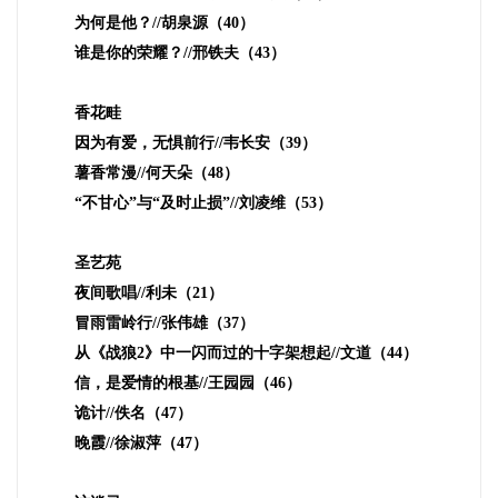
为何是他？
//
胡泉源（
40
）
谁是你的荣耀？
//
邢铁夫（
43
）
香花畦
因为有爱，无惧前行
//
韦长安（
39
）
薯香常漫
//
何天朵（
48
）
“不甘心”与“及时止损”
//
刘凌维（
53
）
圣艺苑
夜间歌唱
//
利未（
21
）
冒雨雷岭行
//
张伟雄（
37
）
从《战狼
2
》中一闪而过的十字架想起
//
文道（
44
）
信，是爱情的根基
//
王园园（
46
）
诡计
//
佚名（
47
）
晚霞
//
徐淑萍（
47
）