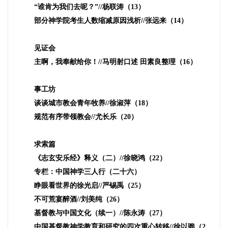
“谁肯为我们去呢？”
//
杨联涛（
13
）
部分神学院考生人数缩减原因浅析
//
张远来（
14
）
见证会
主啊，我奉献给你！
//
马明射口述 田素良整理（
16
）
事工坊
谈谈城市教会青年牧养
//
徐淑萍（
18
）
规范有序带领教会
//
尤长乐（
20
）
求索篇
《志玄安乐经》释义（二）
//
徐晓鸿（
22
）
专栏：中国神学三人行（二十六）
睁眼看世界的徐光启
//
严锡禹（
25
）
不可荒宴醉酒
//
刘美纯（
26
）
基督教与中国文化（续一）
//
陈永涛（
27
）
中国基督教神学教育和研究的四次重心转移
//
徐以骅（
2