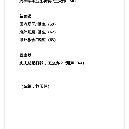
为神学毕业生祈祷
//
王荣伟（
58
）
新闻眼
国内新闻
//
皓生（
59
）
海外消息
//
皓生（
62
）
域外教会
//
晓望（
63
）
回应壁
丈夫总是打我，怎么办？
//
渊声（
64
）
（编辑：刘玉萍）