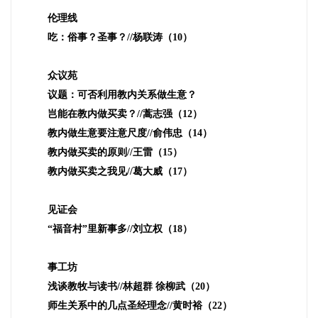
伦理线
吃：俗事？圣事？
//
杨联涛（
10
）
众议苑
议题：可否利用教内关系做生意？
岂能在教内做买卖？
//
蒿志强（
12
）
教内做生意要注意尺度
//
俞伟忠（
14
）
教内做买卖的原则
//
王雷（
15
）
教内做买卖之我见
//
葛大威（
17
）
见证会
“福音村”里新事多
//
刘立权（
18
）
事工坊
浅谈教牧与读书
//
林超群 徐柳武（
20
）
师生关系中的几点圣经理念
//
黄时裕（
22
）