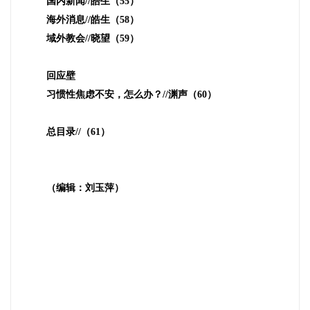
国内新闻
//
皓生（
55
）
海外消息
//
皓生（
58
）
域外教会
//
晓望（
59
）
回应壁
习惯性焦虑不安，怎么办？
//
渊声（
60
）
总目录
//
（
61
）
（编辑：刘玉萍）