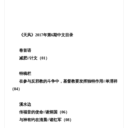
《天风》
2017
年第
6
期中文目录
卷首语
减肥
//
计文（
01
）
特稿栏
在参与反邪教的斗争中，基督教要发挥独特作用
//
单渭祥
（
04
）
溪水边
传福音的使命
//
谢炳国（
06
）
与神有约在清晨
//
诸红军（
08
）