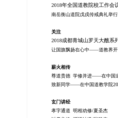
2018
年全国道教院校工作会
南岳衡山道院戊戌传戒典礼举行
关注
2018
成都青城山罗天大醮系
让国旗飘扬在心中——道教界开
薪火相传
尊道贵德
学修并进——在中国
2
致新同学——在中国道教学院
玄门讲经
/
孝字通道
明相劝修
夏圣杰