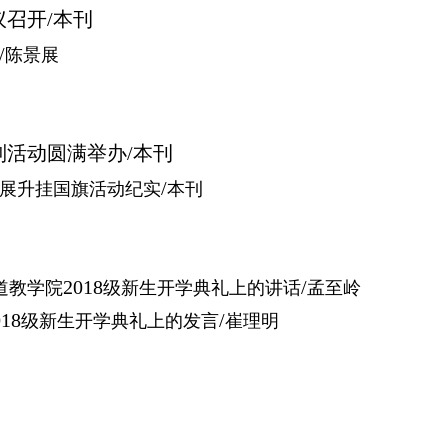
议召开
/
本刊
/
陈景展
列活动圆满举办
/
本刊
/
展升挂国旗活动纪实
本刊
2018
/
道教学院
级新生开学典礼上的讲话
孟至岭
018
/
级新生开学典礼上的发言
崔理明