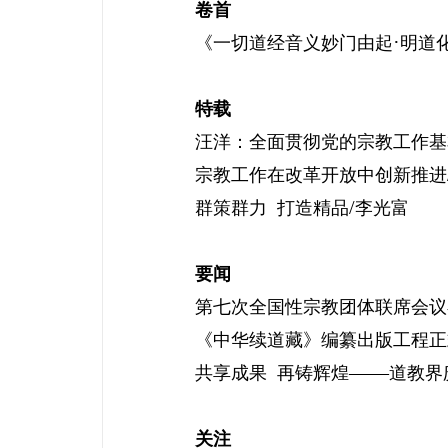
卷首
·
《一切道经音义妙门由起
明道
特载
汪洋：全面贯彻党的宗教工作基
宗教工作在改革开放中创新推进
/
群策群力
打造精品
李光富
要闻
第七次全国性宗教团体联席会议
《中华续道藏》编纂出版工程正
——
共享成果
再铸辉煌
道教界
关注