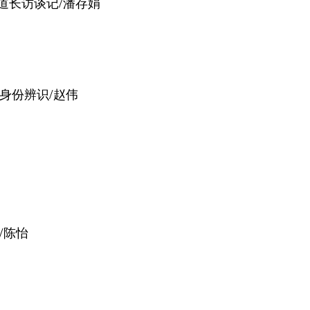
/
道长访谈记
潘存娟
/
身份辨识
赵伟
/
陈怡