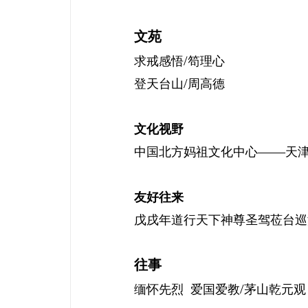
文苑
/
求戒感悟
笱理心
/
登天台山
周高德
文化视野
——
中国北方妈祖文化中心
天
友好往来
戊戌年道行天下神尊圣驾莅台巡
往事
/
缅怀先烈
爱国爱教
茅山乾元观