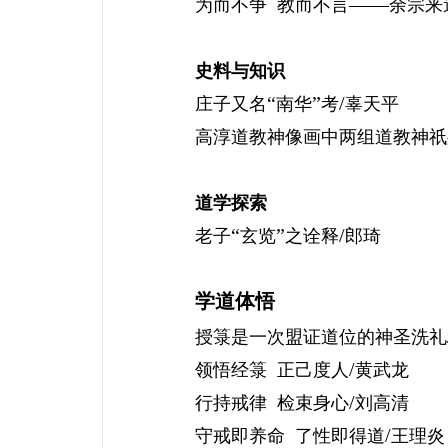
——
为而不争
教而不言
余宗来
史料与知识
“
”
/
庄子又名
南华
考
辜天平
高淳道教神像画中两组道教神祇
道学探索
“
”
/
老子
玄览
之诠释
郎琦
学道体悟
授箓是一次盟证道位的神圣洗礼
/
领悟经箓
正己度人
黄武龙
/
行持戒律
检束身心
刘高清
/
守戒即养命
了性即得道
王理炎