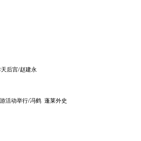
/
津天后宫
赵建永
/
游活动举行
冯鹤
蓬莱外史