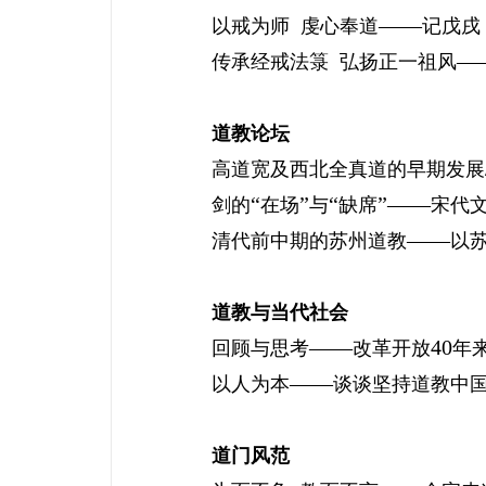
——
以戒为师
虔心奉道
记戊戌
—
传承经戒法箓
弘扬正一祖风
道教论坛
高道宽及西北全真道的早期发展
“
”
“
”——
剑的
在场
与
缺席
宋代
——
清代前中期的苏州道教
以
道教与当代社会
——
40
回顾与思考
改革开放
年
——
以人为本
谈谈坚持道教中
道门风范