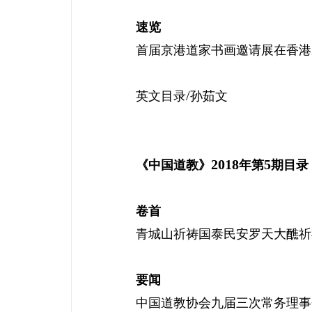
速览
首届京港道家书画邀请展在香港
/
英文目录
孙茹文
2018
5
《中国道教》
年第
期目录
卷首
青城山祈祷国泰民安罗天大醮祈
要闻
中国道教协会九届三次常务理事