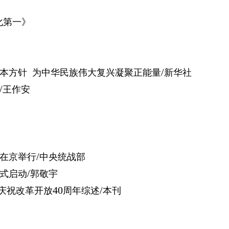
化第一》
/
本方针
为中华民族伟大复兴凝聚正能量
新华社
/
王作安
/
在京举行
中央统战部
/
式启动
郭敬宇
40
/
庆祝改革开放
周年综述
本刊