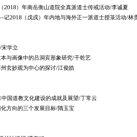
2018
/
（
）年南岳衡山道院全真派道士传戒活动
李诚夏
—
2018
/
记
（戊戌）年内地与海外正一派道士授箓活动
林
/
宋学立
/
文本与画像中的吕洞宾形象研究
干乾艺
/
苏州玄妙观为中心的探讨
江俊皓
/
来中国道教文化建设的成就及展望
丁常云
/
国化方向的三个发展目标
隋玉宝