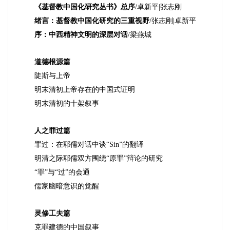
《基督教中国化研究丛书》总序
/
卓新平
|
张志刚
绪言：基督教中国化研究的三重视野
/
张志刚
|
卓新平
序
：
中西精神文明的深层对话
/
梁燕城
道德根源篇
陡斯与上帝
明末清初上帝存在的中国式证明
明末清初的十架叙事
人之罪过篇
罪过：在耶儒对话中谈
“Sin”
的翻译
明清之际耶儒双方围绕
“
原罪
”
辩论的研究
“
罪
”
与
“
过
”
的会通
儒家幽暗意识的觉醒
灵修工夫篇
克罪建德的中国叙事