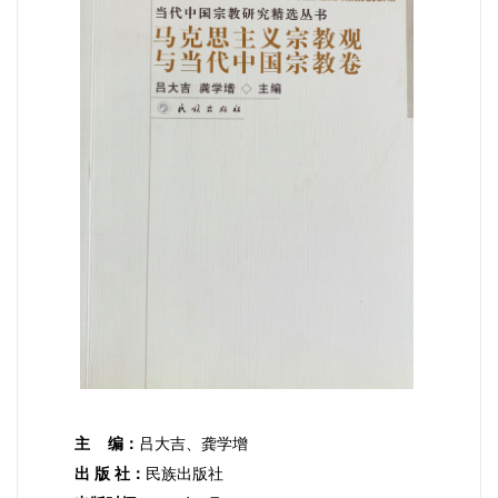
主
编：
吕大吉、龚学增
出 版 社：
民族出版社