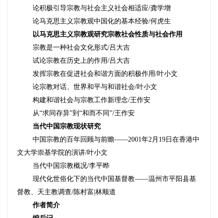
论积极引导宗教与社会主义社会相适应
/
龚学增
论马克思主义宗教观中国化的基本经验
/
何虎生
以马克思主义宗教观研究宗教社会性质与社会作用
宗教是一种社会文化形式
/
吕大吉
试论宗教在历史上的作用
/
吕大吉
发挥宗教在促进社会和谐方面的积极作用
/
叶小文
论宗教对话、世界和平与和谐社会/叶小文
构建和谐社会与宗教工作新理念
/
王作安
从“求同存异”到“和而不同”
/
王作安
当代中国宗教现状研究
中国宗教的百年回顾与前瞻——
2001
年
2
月
19
日在香港中
文大学崇基学院的演讲
/
叶小文
当代中国宗教概况
/
李平晔
现代化世俗化下的当代中国基督教——温州市平阳县基
督教、天主教调查
/
陈村富
|
林顺道
作者简介