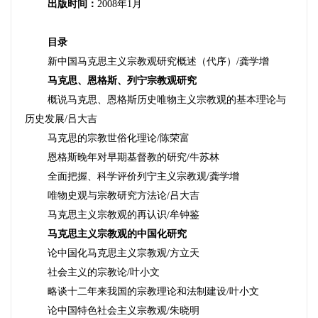
出版时间：
2008
年
1
月
目录
新中国马克思主义宗教观研究概述（代序）
/
龚学增
马克思、恩格斯、列宁宗教观研究
概说马克思、恩格斯历史唯物主义宗教观的基本理论与
历史发展
/
吕大吉
马克思的宗教世俗化理论
/
陈荣富
恩格斯晚年对早期基督教的研究
/
牛苏林
全面把握、科学评价列宁主义宗教观
/
龚学增
唯物史观与宗教研究方法论
/
吕大吉
马克思主义宗教观的再认识
/
牟钟鉴
马克思主义宗教观的中国化研究
论中国化马克思主义宗教观
/
方立天
社会主义的宗教论
/
叶小文
略谈十二年来我国的宗教理论和法制建设
/
叶小文
论中国特色社会主义宗教观
/
朱晓明