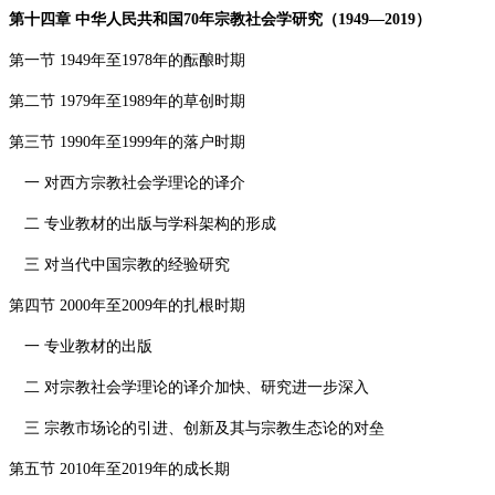
第十四章 中华人民共和国
70
年宗教社会学研究（
1949—2019
）
第一节
1949
年至
1978
年的酝酿时期
第二节
1979
年至
1989
年的草创时期
第三节
1990
年至
1999
年的落户时期
一 对西方宗教社会学理论的译介
二 专业教材的出版与学科架构的形成
三 对当代中国宗教的经验研究
第四节
2000
年至
2009
年的扎根时期
一 专业教材的出版
二 对宗教社会学理论的译介加快、研究进一步深入
三 宗教市场论的引进、创新及其与宗教生态论的对垒
第五节
2010
年至
2019
年的成长期