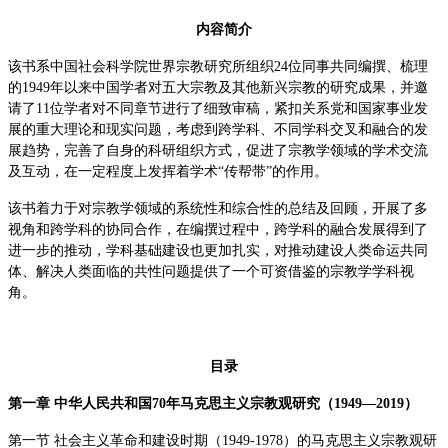
内容简介
该书系中国社会科学院世界宗教研究所组织
24
位同事共同编撰、梳理
的
1949
年以来中国学者对五大宗教及其他新兴宗教的研究成果，并邀
请了
11
位学者对不同章节进行了细致审稿，紧扣关系党和国家事业发
展的重大理论和现实问题，考虑到跨学科、不同学科交叉和融合的发
展趋势，完善了自身的科研组织方式，促进了宗教学领域的学术交流
及互动，在一定程度上发挥着学术“传帮带”的作用。
该书着力于对宗教学领域的系统性和综合性的总结及回顾，开展了多
视角和跨学科的协同合作，在编撰过程中，跨学科的融合发展得到了
进一步的推动，学科基础建设也更加扎实，对推动建设人类命运共同
体、解决人类面临的共性问题提供了一个可资借鉴的宗教学学科视
角。
目录
第一章 中华人民共和国
70
年马克思主义宗教观研究（
1949—2019
）
第一节 社会主义革命和建设时期（
1949-1978
）的马克思主义宗教观研