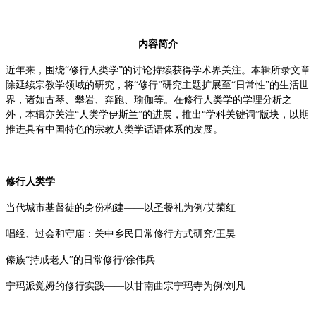
内容简介
近年来，围绕“修行人类学”的讨论持续获得学术界关注。本辑所录文章
除延续宗教学领域的研究，将“修行”研究主题扩展至“日常性”的生活世
界，诸如古琴、攀岩、奔跑、瑜伽等。在修行人类学的学理分析之
外，本辑亦关注“人类学伊斯兰”的进展，推出“学科关键词”版块，以期
推进具有中国特色的宗教人类学话语体系的发展。
修行人类学
当代城市基督徒的身份构建——以圣餐礼为例/艾菊红
唱经、过会和守庙：关中乡民日常修行方式研究/王昊
傣族“持戒老人”的日常修行/徐伟兵
宁玛派觉姆的修行实践——以甘南曲宗宁玛寺为例/刘凡