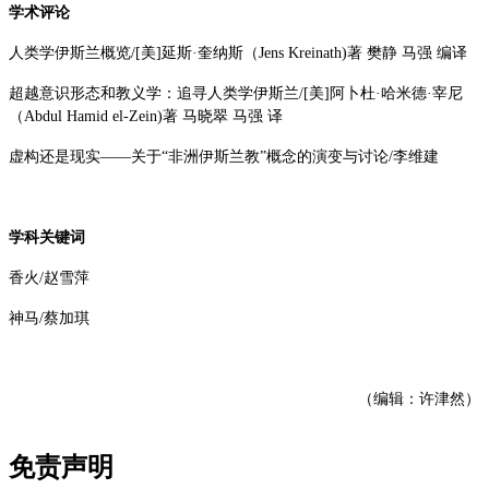
学术评论
人类学伊斯兰概览/[美]延斯·奎纳斯（Jens Kreinath)著 樊静 马强 编译
超越意识形态和教义学：追寻人类学伊斯兰/[美]阿卜杜·哈米德·宰尼
（Abdul Hamid el-Zein)著 马晓翠 马强 译
虚构还是现实——关于“非洲伊斯兰教”概念的演变与讨论/李维建
学科关键词
香火/赵雪萍
神马/蔡加琪
（编辑：许津然）
免责声明