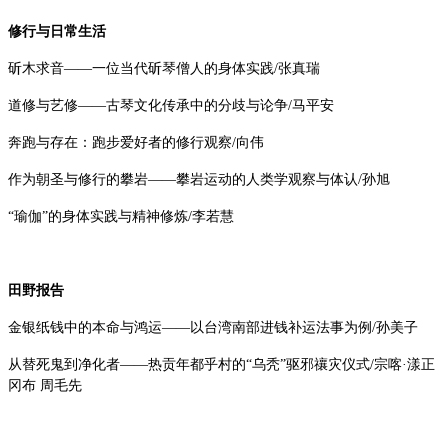
修行与日常生活
斫木求音——一位当代斫琴僧人的身体实践/张真瑞
道修与艺修——古琴文化传承中的分歧与论争/马平安
奔跑与存在：跑步爱好者的修行观察/向伟
作为朝圣与修行的攀岩——攀岩运动的人类学观察与体认/孙旭
“瑜伽”的身体实践与精神修炼/李若慧
田野报告
金银纸钱中的本命与鸿运——以台湾南部进钱补运法事为例/孙美子
从替死鬼到净化者——热贡年都乎村的“乌秃”驱邪禳灾仪式/宗喀·漾正
冈布 周毛先