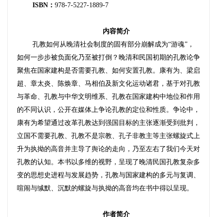
ISBN：
978-7-5227-1889-7
内容简介
孔教如何从晚清社会制度的固有部分崩解成为“游魂”，
如何一步步被负面化乃至被打倒？晚清和民国初期的孔教论争
聚焦在国家建构是否需要孔教、如何安置孔教。康有为、梁启
超、章太炎、陈焕章、马相伯及新文化运动诸君，基于对孔教
与革命、孔教与中华文明维系、孔教在国家建构中地位和作用
的不同认识，公开在媒体上争论孔教的定位和性质。争论中，
康有为希望通过改革孔教达到强国目标的主张逐渐受到批判，
立国不需要孔教、孔教不是宗教、孔子非教主等主张螺旋式上
升为执拗的高音并主导了舆论的走向，乃至左右了我们今天对
孔教的认知。本书以多维的视野，呈现了晚清民国孔教复杂多
变的思想史进程与发展趋势，孔教与国家建构的多元与复调、
喧闹与缄默、沉默的螺旋与执拗的高音均在书中得以呈现。
作者简介