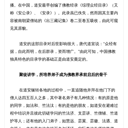
播。在中国，道安最早创编了佛教经录《综理众经目录》（又
称《安公录》、《安录》）。此录虽已佚失，然而因其主要内
容被南朝梁僧祐的《出三藏记集》卷二至卷五吸收，由此可窥
见其原貌。
道安的这部目录对后世影响很大，唐代道宣说：
“
众经有
据，自此而明，在后群录，资而增广。
”
由此可知，中国佛教
独具特色的目录学的基础正是由道安奠定的。
聚徒讲学，所培养弟子成为佛教界承前启后的骨干
在道安辗转各地的过程中，一直追随他并拜在他门下的
僧人达四五百人之多，其中著名弟子有几种情况：有的原是他
的同学，如法和、竺法汰；有的是他的朋友，如道安在避难过
程中结识并且彼此切磋学问的竺法济、支昙讲、竺僧辅、竺道
护等人；还有他的入门弟子，如慧远、昙翼、昙徽、法遇、道