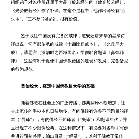
组织弟子对以往所译属于大品《般若经》的《放光般若经》、
《光赞般若经》作了补译。在这个过程中，他作出译经有
“
五
失本
”
、
“
三不易
”
的结论，很有价值。
鉴于以往中国没有完备的戒律，道安还请来华的昙摩侍
译出说一切有部传承的戒律《十诵比丘戒本》、《比丘尼大
戒》，请罽宾（汉朝时之西域国名）学僧耶舍翻译《鼻奈耶
律》，这些有利于促使中国佛教僧团的建设和发展，完备僧尼
的行为规范。
首创经录，奠定中国佛教目录学的基础
随着佛教在社会上的广泛传播，佛典翻译不断增加，社
会上流传的手抄本也日益增多。有的佛经有许多不同题目的译
本（
“
异译
”
），有的佛经不知译者（
“
失译
”
）和翻译年代，并
且出现了不少疑伪经典。在这种情况下，有必要对各种手写佛
典进行甄别整理，编出目录（
“
经录
”
），以利于佛教正常传