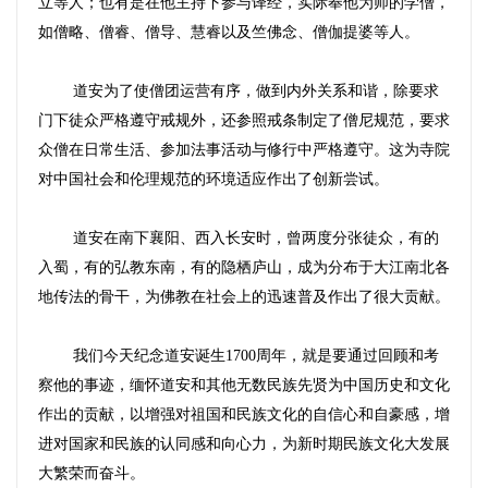
立等人；也有是在他主持下参与译经，实际奉他为师的学僧，
如僧略、僧睿、僧导、慧睿以及竺佛念、僧伽提婆等人。
道安为了使僧团运营有序，做到内外关系和谐，除要求
门下徒众严格遵守戒规外，还参照戒条制定了僧尼规范，要求
众僧在日常生活、参加法事活动与修行中严格遵守。这为寺院
对中国社会和伦理规范的环境适应作出了创新尝试。
道安在南下襄阳、西入长安时，曾两度分张徒众，有的
入蜀，有的弘教东南，有的隐栖庐山，成为分布于大江南北各
地传法的骨干，为佛教在社会上的迅速普及作出了很大贡献。
我们今天纪念道安诞生
1700
周年，就是要通过回顾和考
察他的事迹，缅怀道安和其他无数民族先贤为中国历史和文化
作出的贡献，以增强对祖国和民族文化的自信心和自豪感，增
进对国家和民族的认同感和向心力，为新时期民族文化大发展
大繁荣而奋斗。