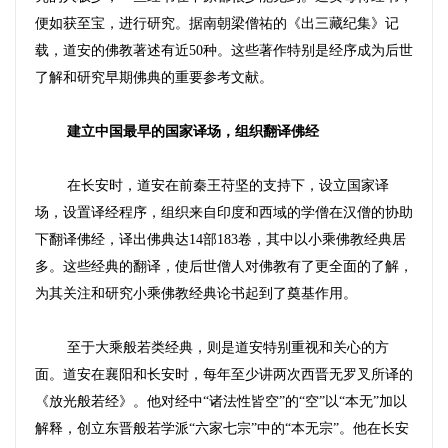
便如获至宝，进行研究。据南朝梁僧祐的《出三藏纪集》记
载，道安的佛教著述有近
50
种。这些著作特别是经序成为后世
了解和研究早期佛典的重要参考文献。
建立中国最早的国家译场，组织翻译佛经
在长安时，道安在前秦王苻坚的支持下，设立国家译
场，设置译经程序，组织来自印度和西域的学僧在汉僧的协助
下翻译佛经，译出佛典达
14
部
183
卷，其中以小乘佛教经典居
多。这些经典的翻译，使后世僧人对佛教有了更全面的了解，
为其关注和研究小乘佛教经典论书起到了奠基作用。
至于大乘般若类经典，则是道安特别重视和关心的方
面。道安在襄阳和长安时，每年至少讲两次西晋无罗叉所译的
《放光般若经》。他对经中
“
诸法性皆空
”
的
“
空
”
以
“
本无
”
加以
解释，创立东晋般若学派
“
六家七宗
”
中的
“
本无宗
”
。他在长安