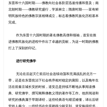
东晋和十六国时期
——
佛教向社会各阶层迅速传播和普及；南
北朝时期
——
佛教研究盛行，学派林立；隋唐时期
——
富有鲜
明民族特色的佛教宗派相继成立，标志着佛教民族化历程基本
完成。
作为东晋十六国时期的著名佛教高僧和领袖，道安在推
进佛教民族化的进程中作出了卓越的贡献，为这一时期的佛教
打上了深刻的印记。
进行研究佛学
无论在后赵灭亡前后社会连续动荡和充满战乱的北方一
带，还是在东晋统治下社会秩序相对稳定的襄阳，以及晚年生
活在前秦京城长安的时候，道安总是持续不断地从事阅读佛
典、研究佛学、撰写阐释佛教义理的著作等工作。他所阅读和
研究的佛典属于早期译经，这些经典语句艰涩难懂，译出后研
究的人极少，一些经书在中原都很少能见到。道安每得经书，