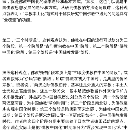
宗，就是佛教中国化的基本途径和基本方式。”其实，这也可以说是中
国佛教思想发展的途径和方式。从研究佛教的方法论角度讲，这种观
点就表明：“宗教本土化”范式对于解决研究中国佛教中遇到的问题具有
“全覆盖”的功能。
第三，“三个时期说”。这种观点认为，佛教在中国的流行可以划分为三
个阶段。第一个阶段是“古印度佛教在中国”阶段，第二个阶段是“佛教
中国化”阶段，第三个阶段是“中国佛教发展”阶段。
按照这种观点，佛教初传阶段本质上是“古印度佛教在中国的阶段”，或
者直接称为“侨民宗教”阶段，所谓“佛教在初入中国时，是典型的侨民
宗教”。或者说，“两汉之际佛教初传，基本还是外族人的宗教；本土人
士无论是宫廷贵族，还是一般民众，基本是把佛教当作外来信仰和方
术来接受的”。孙昌武把中国佛教历史划分为四个阶段：第一个阶段是
两汉至两晋，为中国佛教“草创时期”；第二个阶段是南北朝，为佛教逐
步实现中国化时期；第三个阶段是隋唐到两宋之际，为佛教中国化完
成期；第四个阶段是两宋之际以后“一直延续到如今”，是中国佛教发展
时代。作者的这四个阶段分期主要借鉴了日本学者镰田茂雄的观点。
这个观点实际上是把“佛教中国化”时期细分为“逐步实现中国化”和“中