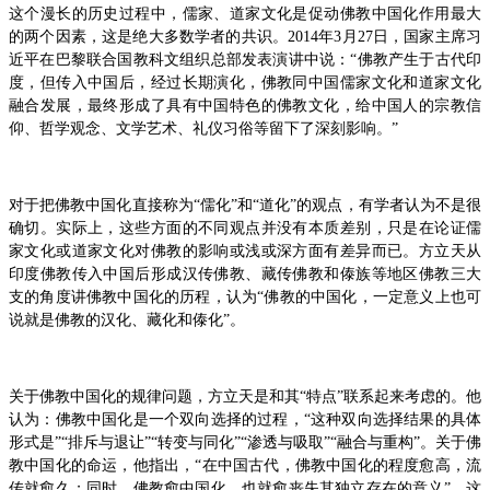
这个漫长的历史过程中，儒家、道家文化是促动佛教中国化作用最大
的两个因素，这是绝大多数学者的共识。2014年3月27日，国家主席习
近平在巴黎联合国教科文组织总部发表演讲中说：“佛教产生于古代印
度，但传入中国后，经过长期演化，佛教同中国儒家文化和道家文化
融合发展，最终形成了具有中国特色的佛教文化，给中国人的宗教信
仰、哲学观念、文学艺术、礼仪习俗等留下了深刻影响。”
对于把佛教中国化直接称为“儒化”和“道化”的观点，有学者认为不是很
确切。实际上，这些方面的不同观点并没有本质差别，只是在论证儒
家文化或道家文化对佛教的影响或浅或深方面有差异而已。方立天从
印度佛教传入中国后形成汉传佛教、藏传佛教和傣族等地区佛教三大
支的角度讲佛教中国化的历程，认为“佛教的中国化，一定意义上也可
说就是佛教的汉化、藏化和傣化”。
关于佛教中国化的规律问题，方立天是和其“特点”联系起来考虑的。他
认为：佛教中国化是一个双向选择的过程，“这种双向选择结果的具体
形式是”“排斥与退让”“转变与同化”“渗透与吸取”“融合与重构”。关于佛
教中国化的命运，他指出，“在中国古代，佛教中国化的程度愈高，流
传就愈久；同时，佛教愈中国化，也就愈丧失其独立存在的意义”。这