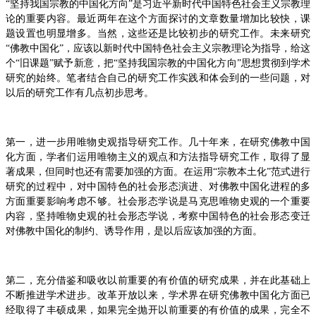
“坚持我国宗教的中国化方向”是习近平新时代中国特色社会主义宗教理
论的重要内容。最近两年在这个方面探讨的文章数量增加比较快，课
题设置也明显增多。当然，这些还是比较初步的研究工作。未来研究
“佛教中国化”，应该以新时代中国特色社会主义宗教理论为指导，给这
个“旧课题”赋予新意，把“坚持我国宗教的中国化方向”思想贯彻到学术
研究的始终。笔者结合自己的研究工作实践和体会到的一些问题，对
以后的研究工作有几点初步思考。
第一，进一步用唯物史观指导研究工作。几十年来，在研究佛教中国
化方面，学者们运用唯物主义的观点和方法指导研究工作，取得了显
著成果，但同时也还有需要加强的方面。在运用“宗教本土化”范式进行
研究的过程中，对中国特色的社会形态演进、对佛教中国化进程的多
方面重要影响考虑不够。社会形态学说是马克思唯物史观的一个重要
内容，坚持唯物史观的社会形态学说，考察中国特色的社会形态变迁
对佛教中国化的制约、诱导作用，是以后应该加强的方面。
第二，充分借鉴和吸收以前重要的有价值的研究成果，并在此基础上
不断推进学术进步。改革开放以来，学术界在研究佛教中国化方面已
经取得了丰硕成果，如果完全抛开以前重要的有价值的成果，完全不