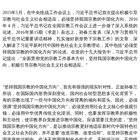
2015年5月，在中央统战工作会议上，习近平总书记首次提出积极引导
宗教与社会主义社会相适应，必须坚持我国宗教的中国化方向。2016
年４月，习近平总书记在全国宗教工作会议上进一步做了深入系统的
论述。2016年第15期《求是》杂志上，孙春兰发表《深入学习贯彻习
近平总书记重要讲话精神，扎实做好新形势下宗教工作》的文章，深
入解读了习近平新时代中国特色社会主义宗教理论，其中包括“必须坚
持我国宗教的中国化方向”的论述。在党的十九大报告中，习近平总书
记提出：“全面贯彻党的宗教工作基本方针，坚持我国宗教的中国化方
向，积极引导宗教与社会主义社会相适应。”
“坚持我国宗教的中国化方向”，首先有很强的现实针对性。正如孙春兰
所说，在国际国内形势深刻变化、国内社会转型思想多元化背景下，
有的宗教出现了一些与中国化方向相背离的倾向和苗头。因此，必须
强调“坚持我国宗教的中国化方向”，必须坚持用社会主义核心价值观引
领，必须用中华优秀传统文化浸润。同时，也要发挥宗教界的积极性
和主动性，使宗教界自觉推进宗教中国化。应该需要注意的是，“坚持
我国宗教的中国化方向”，是以推动宗教更好地适应新时代中国特色社
会主义社会为目的，并不是要“改造宗教、改变信仰”。在坚持宗教走中
国道路的过程中，也决不能用强制命令的方式，不能搞运动，不能瞎