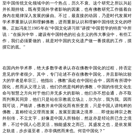
至中国传统文化领域中的一个热点，历久不衰。这个研究之所以兴起
并长期持续，既有受国外学者影响的因素，也有佛教研究工作循着自
身内在规律深入发展的缘由。不过，最直接的动因，乃是时代发展对
学术界重新认识和理解佛教，进而重新认识和理解中国传统文化的呼
唤。正如冯友兰1985年在“中国文化讲习班”讲授“中国哲学的特质”中所
说：“在振兴中华，建设有中国特色的社会主义的伟大事业中，有些工
作，我们必须要做的，就是对中国的文化遗产做一番摸底的工作，摸
摸它的底。”
在国内外学术界，绝大多数学者承认存在佛教中国化的过程，持否定
意见的学者很少。其中，专门论述不存在佛教中国化，并且影响比较
大的学者是牟宗三。他指出，佛教“虽处在中国社会中，因而有所谓中
国化，然而从义理上说，他们仍然是纯粹的佛教，中国的传统文化生
命与智慧之方向对于他们并无多大的影响，他们亦不想会通，亦不取
而判释其同异，他们只是站在宗教底立场上，尔为尔，我为我。因而
我可说，严格讲，佛教并未中国化而有所变质，只是中国人讲纯粹的
佛教，直称经论义理而发展，发展至圆满之境界……即使如禅宗之教
外别传，不立文字，好像是中国人所独创，然这亦是经论所已含之境
界，不过中国人心思灵活，独能盛发之而已。其盛发之也，是依发展
之轨道，步步逼至者，亦非偶然而来也。何尝中国化？”