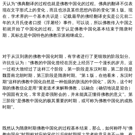
天认为“佛典翻译的过程也就是佛教中国化的过程。佛典的翻译不仅表
现在文字形式上的变化，而且也涉及某些思想内容的变化”第１版。现
在，学术界的一个基本共识是：记载最早的佛经翻译史实是公元前二
年的大月氏使者口授《浮屠经》事件。可以说，所以佛教传入中国之
初就开始了中国化的过程。至于认定佛教中国化基本结束于隋唐时
期，其标志是中国特色的佛教宗派相继成立。
对于从汉到唐的佛教中国化时期，有学者进行了更细致的阶段划分。
许抗生认为：“佛教的中国化曾经在历史上经历了一个漫长的岁月。这
一过程大致经过了这样三个阶段，第一阶段是东汉时期，第二阶段是
魏晋南北朝时期，第三阶段是隋唐时期。”第１版，在他看来，东汉时
期“这样的佛教中国化自然是一种低级的肤浅的中国化”，因为，这个时
期的佛教信众是用“黄老道术来解释佛教，以融合（确切地说是迎合）
中国固有文化，常常是牵强附会的，并未能真正懂得佛教的意义”。第
三阶段“是佛教中国化的极其重要的时期，或可称为佛教中国化的成熟
时期”。
既然认为隋唐时期佛教中国化的过程基本结束，那么，如何称呼与“佛
教中国化”时期相对应的宋代以后的时期呢？学者的意见并不一致。有