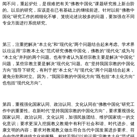
闻不问，重起炉灶，是很难把有关“佛教中国化”课题研究推上新台阶
的。以后的研究，应该是在已有基础上的继续前进。针对以前“佛教中
国化”研究工作的精细化不够、笼统论述比较多的问题，要加强在不同
专业方面进行系统研究。
第三，注重把解决“本土化”和“现代化”两个问题结合起来考虑。学术界
以往运用“宗教本土化”范式研究佛教中国化，佛教的“现代化”成为与
“本土化”并列的两个问题。也有学者认为某些宗教主要是解决“中国化”
问题，某些宗教主要是解决“现代化”问题。在“坚持我国宗教的中国化
方向”指导下研究，有利于把“本土化”与“现代化”两个问题结合起来，
避免分割和对立。因为，“我国宗教的中国化方向”既包括“本土化方向”
也包括“现代化方向”。
第四，重视强化国家认同、政治认同、文化认同在“佛教中国化”研究工
作中的重要性。在新时代“坚持我国宗教的中国化方向”，要求重视强化
国家认同、政治认同、文化认同，加强民族团结、维护国家统一的文
化意识；要求更深入挖掘教义教规中有利于社会和谐、时代进步、健
康文明的内容；要求对教规教义做出符合当代中国发展进步要求、符
合中华优秀传统文化的阐释。相对于我们以前运用“宗教本土化”范式研