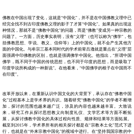
佛教在中国出现了变化，这就是“中国化”，并不是在中国佛教义理中已
经完全找不到古印度佛教义理的影子了才算“中国化”。如果真的出现这
种情况，那就不是“佛教中国化”的问题，而是“佛教”变成另一种宗教的
问题了。一方面，历史事实表明，没有“义理”（也可以称为“佛学”，包
括佛教思想、学说、教义、信仰等）上的中国化，就不会产生其他方
面的中国化。与牟宗三基本同时代的学术前辈吕瀓就是重点在“义理”层
面强调中印佛教的区别，也就是强调佛学中国化。他指出，“所谓中国
佛学，既不同于中国的传统思想，也不同于印度的思想，而是吸取了
印度学说所构成的一种新说”。在他看来，“中国佛学的根子在中国而不
在印度”。
改革开放以来，在重新认识中国文化的大背景下，承认存在“佛教中国
化”过程基本上是学术界的共识。随着研究“佛教中国化”的学者不断增
加，探讨的范围也越来越广泛，涉及的内容也越来越丰富。大致说
来，研究工作从探讨思想教义向制度礼仪、文学艺术等方面不断拓
展，从探讨佛教中国化的具体过程向性质、规律和结果等方面拓展。
截至到2015年，学术界所有的相关探讨都是在“宗教本土化”范式下进
行，也就是在“外来宗教中国化”的视域中进行。在“坚持我国宗教的中