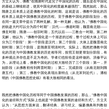
方立天认为，佛教“在隋唐时代走完了中国化的历程，随后是在中国化
的基础上继续前进，使其中国化的程度越来越强烈”。既然如此，那么
隋唐之后本质上还是佛教中国化的时期。这就是说，佛教中国化的历
程本质上就是中国佛教演进的历程。至于佛教中国化的阶段划分，他
在同一篇文章中提出了两种见解。第一种见解，他认为，“佛教中国化
的轨迹大约可以分为四个时期”：汉代——佛道时期，魏晋南北朝——
佛玄时期，隋唐——创宗时期，五代以后——三教合一时期。第二种
见解，他认为，“佛教中国化是一个渐进的过程，整个过程大体上可以
分为三个阶段”：第一个阶段是汉代；第二个阶段，大体上是魏晋南北
朝时期；第三个阶段，是隋唐至明清时代。实际上，既然把佛教中国
化的历史与中国佛教发展的历史相等同，按照王朝更替划分阶段，有
多种观点并存也是不足为奇的。学者们也恰恰是这样做的。洪修平认
为，从理论上看，佛教中国化的过程大致经历了三个阶段：第一，开
始阶段（从佛教初传到两晋时期）；第二，完成阶段（从南北朝到隋
唐五代）；第三，佛教中国化表现出新特点（从北宋到近代）。潘桂
明的《中国佛教思想史稿》有着大致相同的看法。
既然把佛教中国化历程等同于中国佛教发展的历程，那么，“佛教中国
化的途径和方式”实际上也就是“中国佛教发展的途径和方式”。方立天
认为：“从思想方面来说，翻译经典、讲习经义、编纂佛典和判教创