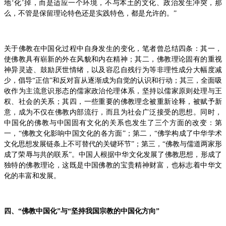
地‘化’掉，而是适应一个环境，不与本土的文化、政治发生冲突，那
么，不管是保留理论特色还是实践特色，都是允许的。”
关于佛教在中国化过程中自身发生的变化，笔者曾总结四条：其一，
使佛教具有崭新的外在风貌和内在精神；其二，佛教理论固有的重视
神异灵迹、鼓励厌世情绪，以及容忍自残行为等非理性成分大幅度减
少，倡导“正信”和反对盲从逐渐成为自觉的认识和行动；其三，全面吸
收作为主流意识形态的儒家政治伦理体系，坚持以儒家原则处理与王
权、社会的关系；其四，一些重要的佛教理念被重新诠释，被赋予新
意，成为不仅在佛教内部流行，而且为社会广泛接受的思想。同时，
中国化的佛教与中国固有文化的关系也发生了三个方面的改变：第
一，“佛教文化影响中国文化的各方面”；第二，“佛学构成了中华学术
文化思想发展链条上不可替代的关键环节”；第三，“佛教与儒道两家形
成了荣辱与共的联系”。中国人根据中华文化发展了佛教思想，形成了
独特的佛教理论，这既是中国佛教的宝贵精神财富，也标志着中华文
化的丰富和发展。
四、“佛教中国化”与“坚持我国宗教的中国化方向”