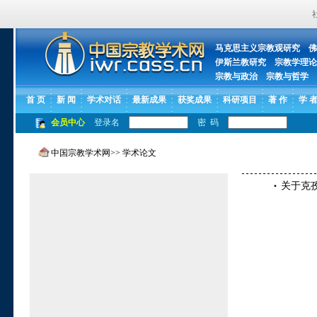
马克思主义宗教观研究
佛
伊斯兰教研究
宗教学理论
宗教与政治
宗教与哲学
首 页
新 闻
学术对话
最新成果
获奖成果
科研项目
著 作
学 
会员中心
登录名
密 码
中国宗教学术网
>>
学术论文
关于克