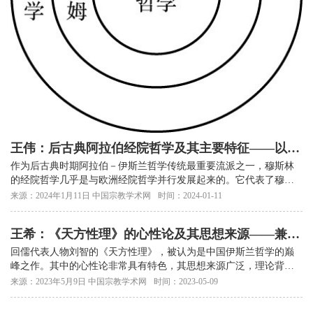
王伟：后古典阿拉伯经院哲学及其主要特征——以
《默瓦吉福》为例
作为后古典时期阿拉伯－伊斯兰哲学传统最重要流派之一，穆斯林
的经院哲学几乎是与欧洲经院哲学并行发展起来的。它代表了穆斯
林教义学研究在后古典时代的一个重要转变
来源：2024年1月11日 中国宗教学术网
时间：2024-01-11
王希：《天方性理》的心性论及其思想来源——兼论
伊儒会通
回儒代表人物刘智的《天方性理》，被认为是中国伊斯兰哲学的巅
峰之作。其中的心性论非常具有特色，其思想来源广泛，理论背景
深厚
来源：2023年5月9日 中国宗教学术网
时间：2023-05-09