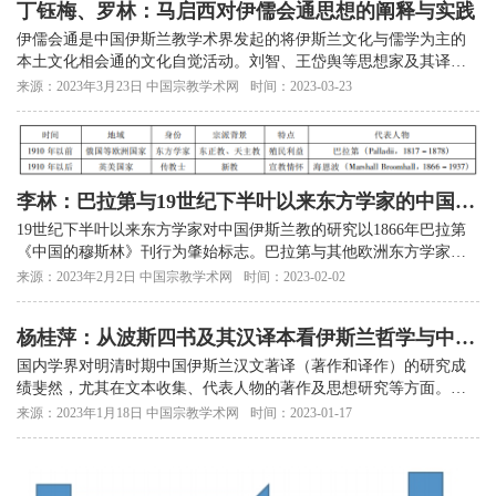
丁钰梅、罗林：马启西对伊儒会通思想的阐释与实践
伊儒会通是中国伊斯兰教学术界发起的将伊斯兰文化与儒学为主的
本土文化相会通的文化自觉活动。刘智、王岱舆等思想家及其译著
成果，不仅在思想文化中，也在民间化、日常化
来源：2023年3月23日 中国宗教学术网
时间：2023-03-23
李林：巴拉第与19世纪下半叶以来东方学家的中国伊
斯兰教研究——西方中国伊斯兰教研究的类型、分期
19世纪下半叶以来东方学家对中国伊斯兰教的研究以1866年巴拉第
与批评
《中国的穆斯林》刊行为肇始标志。巴拉第与其他欧洲东方学家研
究中国伊斯兰教，重视维护本国在华利益。
来源：2023年2月2日 中国宗教学术网
时间：2023-02-02
杨桂萍：从波斯四书及其汉译本看伊斯兰哲学与中国
哲学的融通
国内学界对明清时期中国伊斯兰汉文著译（著作和译作）的研究成
绩斐然，尤其在文本收集、代表人物的著作及思想研究等方面。关
于明清时期伊斯兰汉文著译的思想来源，
来源：2023年1月18日 中国宗教学术网
时间：2023-01-17