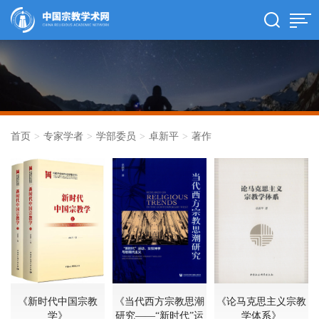
首页
>
专家学者
>
学部委员
>
卓新平
>
著作
《新时代中国宗教
《当代西方宗教思潮
《论马克思主义宗教
学》
研究——“新时代”运
学体系》